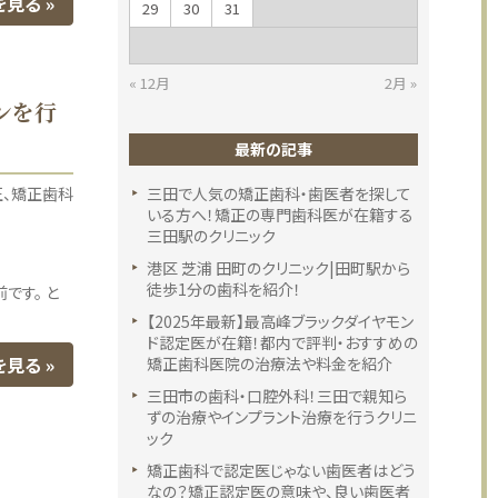
を見る
29
30
31
« 12月
2月 »
ンを行
最新の記事
正
矯正歯科
三田で人気の矯正歯科・歯医者を探して
いる方へ！矯正の専門歯科医が在籍する
三田駅のクリニック
港区 芝浦 田町のクリニック|田町駅から
徒歩1分の歯科を紹介！
です。 と
【2025年最新】最高峰ブラックダイヤモン
ド認定医が在籍！都内で評判・おすすめの
を見る
矯正歯科医院の治療法や料金を紹介
三田市の歯科・口腔外科！三田で親知ら
ずの治療やインプラント治療を行うクリニ
ック
矯正歯科で認定医じゃない歯医者はどう
なの？矯正認定医の意味や、良い歯医者