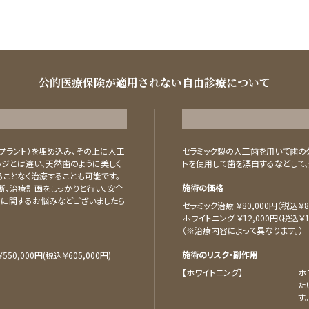
公的医療保険が適用されない自由診療について
プラント）を埋め込み、その上に人工
セラミック製の⼈⼯⻭を⽤いて⻭の
ッジとは違い、天然歯のように美しく
トを使⽤して⻭を漂⽩するなどして、
ことなく治療することも可能です。
施術の価格
断、治療計画をしっかりと行い、安全
トに関するお悩みなどございましたら
セラミック治療 ￥80,000円（税込￥88
ホワイトニング ￥12,000円（税込￥13
（※治療内容によって異なります。）
施術のリスク・副作用
50,000円(税込￥605,000円)
【ホワイトニング】
ホ
た
す。