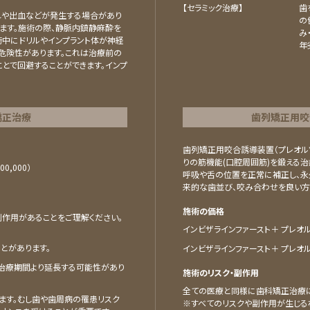
【セラミック治療】
⻭
れや出血などが発生する場合があり
の
ます。施術の際、静脈内鎮静麻酔を
み
術中にドリルやインプラント体が神経
年
危険性があります。これは治療前の
とで回避することができます。インプ
矯正治療
⻭列矯正⽤咬
歯列矯正用咬合誘導装置（プレオル
りの筋機能(口腔周囲筋)を鍛える
00,000）
呼吸や舌の位置を正常に補正し、永
来的な歯並び、咬み合わせを良い方
施術の価格
作用があることをご理解ください。
インビザラインファースト＋ プレオルソ
とがあります。
インビザラインファースト＋ プレオルソ
治療期間より延長する可能性があり
施術のリスク・副作用
全ての医療と同様に歯科矯正治療に
ます。むし歯や歯周病の罹患リスク
※すべてのリスクや副作用が生じる