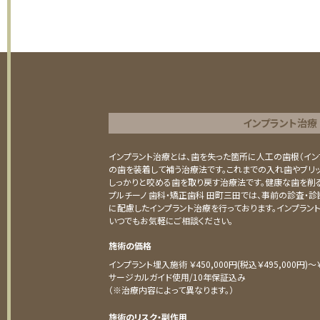
インプラント治療
インプラント治療とは、歯を失った箇所に人工の歯根（イン
の歯を装着して補う治療法です。これまでの入れ歯やブリ
しっかりと咬める歯を取り戻す治療法です。健康な歯を削る
プルチーノ 歯科・矯正歯科 田町三田では、事前の診査・診
に配慮したインプラント治療を行っております。インプラン
いつでもお気軽にご相談ください。
施術の価格
インプラント埋入施術 ￥450,000円(税込￥495,000円)〜￥5
サージカルガイド使用/10年保証込み
（※治療内容によって異なります。）
施術のリスク・副作用