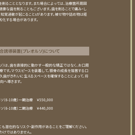
を削ることとなります。また場合によっては、治療箇所周囲
健康な⻭を削ることもございます。⻭を削ることで痛み・し
・知覚過敏が起こることsがあります。被せ物や詰め物は経
劣化する場合があります。
合誘導装置(プレオルソ)について
ソ）は、歯を直接的に動かす一般的な矯正ではなく、お口周
治療です。マウスピースを装着して、顎骨の成長を阻害する口
久歯がきれいに生えるスペースを確保することによって、将
向へ導きます。
（6-10歳）
⼀期治療 ￥550,000
（6-10歳）
⼆期治療 ￥440,000
も潜在的なリスク・副作用があることをご理解ください。
わけではありません。