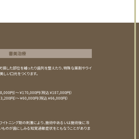
審美治療
⽋損した部位を補ったり⻭列を整えたり、特殊な薬剤やライ
美しい⼝元をつくります。
,000円）〜￥170,000円（税込￥187,000円）
,200円）〜￥60,000円（税込￥66,000円）
ワイトニング剤の刺激により、施術中あるいは施術後に冷
いものが⻭にしみる知覚過敏症状をともなうことがありま