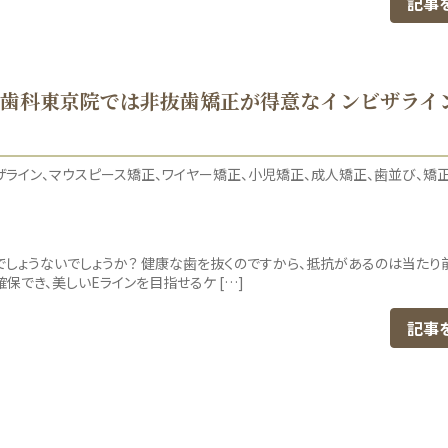
記事
ノ歯科東京院では非抜歯矯正が得意なインビザライ
ザライン
マウスピース矯正
ワイヤー矯正
小児矯正
成人矯正
歯並び
矯
しょうないでしょうか？ 健康な歯を抜くのですから、抵抗があるのは当たり前
保でき、美しいEラインを目指せるケ […]
記事