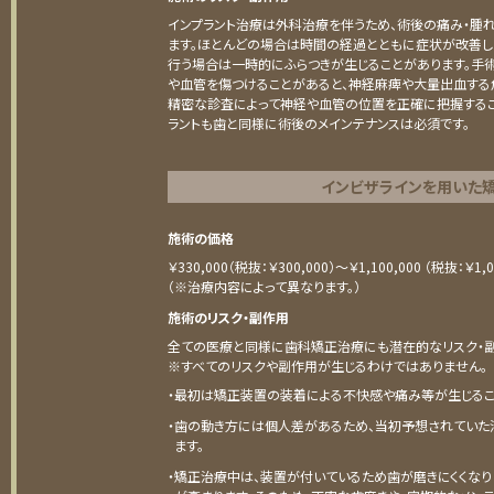
インプラント治療は外科治療を伴うため、術後の痛み・腫
ます。ほとんどの場合は時間の経過とともに症状が改善し
行う場合は一時的にふらつきが生じることがあります。手
や血管を傷つけることがあると、神経麻痺や大量出血する
精密な診査によって神経や血管の位置を正確に把握するこ
ラントも歯と同様に術後のメインテナンスは必須です。
インビザラインを用いた
施術の価格
￥330,000（税抜：￥300,000）～￥1,100,000 （税抜：￥1,0
（※治療内容によって異なります。）
施術のリスク・副作用
全ての医療と同様に歯科矯正治療にも潜在的なリスク・副
※すべてのリスクや副作用が生じるわけではありません。
・最初は矯正装置の装着による不快感や痛み等が生じるこ
・歯の動き方には個人差があるため、当初予想されていた
ます。
・矯正治療中は、装置が付いているため歯が磨きにくくなり