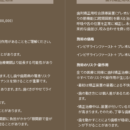
歯列矯正用咬合誘導装置（プレオル
りの筋機能(口腔周囲筋)を鍛える
00,000）
呼吸や舌の位置を正常に補正し、永
来的な歯並び、咬み合わせを良い方
施術の価格
作用があることをご理解ください。
インビザラインファースト＋ プレオルソ
とがあります。
インビザラインファースト＋ プレオルソ
治療期間より延長する可能性があり
施術のリスク・副作用
全ての医療と同様に歯科矯正治療に
ます。むし歯や歯周病の罹患リスク
※すべてのリスクや副作用が生じる
テナンスを受けることが重要です。
・最初は矯正装置の装着による不快
あります。また、歯ぐきがやせてライ
・⻭の動き⽅には個⼈差があるため
ます。
す。
・矯正治療中は、装置が付いている
とがあります。
が⾼まります。そのため、丁寧な⻭
関節に負担がかかり「顎関節で音が
・⻭を動かすことにより⻭根が吸収し
出ることがあります。
ンが下がることがあります。