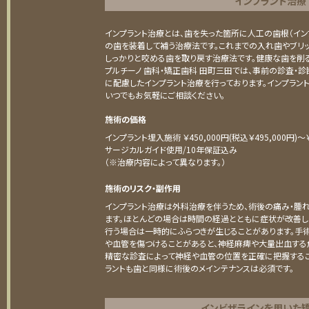
インプラント治療
インプラント治療とは、歯を失った箇所に人工の歯根（イン
の歯を装着して補う治療法です。これまでの入れ歯やブリ
しっかりと咬める歯を取り戻す治療法です。健康な歯を削る
プルチーノ 歯科・矯正歯科 田町三田では、事前の診査・診
に配慮したインプラント治療を行っております。インプラン
いつでもお気軽にご相談ください。
施術の価格
インプラント埋入施術 ￥450,000円(税込￥495,000円)〜￥5
サージカルガイド使用/10年保証込み
（※治療内容によって異なります。）
施術のリスク・副作用
インプラント治療は外科治療を伴うため、術後の痛み・腫
ます。ほとんどの場合は時間の経過とともに症状が改善し
行う場合は一時的にふらつきが生じることがあります。手
や血管を傷つけることがあると、神経麻痺や大量出血する
精密な診査によって神経や血管の位置を正確に把握するこ
ラントも歯と同様に術後のメインテナンスは必須です。
インビザラインを用いた