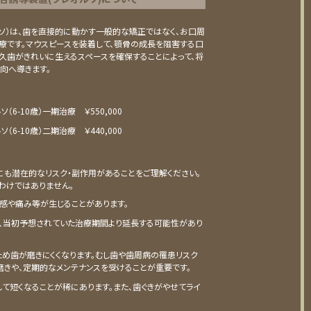
ソ）は、歯を直接的に動かす一般的な矯正ではなく、お口周
治療です。マウスピースを装着して、顎骨の成長を阻害する口
久歯がきれいに生えるスペースを確保することによって、将
向へ導きます。
（6-10歳）
⼀期治療 ￥550,000
（6-10歳）
⼆期治療 ￥440,000
も潜在的なリスク・副作用があることをご理解ください。
わけではありません。
感や痛み等が⽣じることがあります。
、当初予想されていた治療期間より延⻑する可能性があり
ため⻭が磨きにくくなります。むし⻭や⻭周病の罹患リスク
磨きや、定期的なメンテナンスを受けることが重要です。
て短くなることが稀にあります。また、⻭ぐきがやせてライ