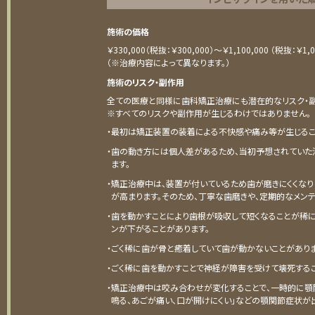
施術の価格
￥330,000（税抜：￥300,000）～￥1,100,000 （税抜：￥1,0
（※治療内容によって異なります。）
施術のリスク・副作用
全ての医療と同様に歯科矯正治療にも潜在的なリスク・副
※すべてのリスクや副作用が生じるわけではありません。
・最初は矯正装置の装着による不快感や痛み等が生じるこ
・歯の動き方には個人差があるため、当初予想されていた
ます。
・矯正治療中は、装置が付いているため歯が磨きにくくなり
が高まります。そのため、丁寧な歯磨きや、定期的なメン
・歯を動かすことにより歯根が吸収して短くなることが稀に
ンが下がることがあります。
・ごく稀に歯が骨と癒着していて歯が動かないことがありま
・ごく稀に歯を動かすことで神経が障害を受けて壊死するこ
・矯正治療中は咬み合わせが変化することで、一時的に顎
鳴る、あごが痛い、口が開けにくい」などの顎関節症状が