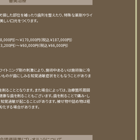
審美治療
⽋損した部位を補ったり⻭列を整えたり、特殊な薬剤やライ
美しい⼝元をつくります。
,000円）〜￥170,000円（税込￥187,000円）
,200円）〜￥60,000円（税込￥66,000円）
ワイトニング剤の刺激により、施術中あるいは施術後に冷
いものが⻭にしみる知覚過敏症状をともなうことがありま
を削ることとなります。また場合によっては、治療箇所周囲
健康な⻭を削ることもございます。⻭を削ることで痛み・し
・知覚過敏が起こることsがあります。被せ物や詰め物は経
劣化する場合があります。
合誘導装置(プレオルソ)について