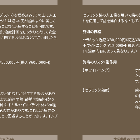
プラント）を埋め込み、その上に人工
セラミック製の⼈⼯⻭を⽤いて⻭の
ッジとは違い、天然歯のように美しく
トを使⽤して⻭を漂⽩するなどして、
ことなく治療することも可能です。
施術の価格
断、治療計画をしっかりと行い、安全
トに関するお悩みなどございましたら
セラミック治療 ￥80,000円（税込￥88
ホワイトニング ￥12,000円（税込￥13
（※治療内容によって異なります。）
施術のリスク・副作用
50,000円(税込￥605,000円)
【ホワイトニング】
ホ
た
す。
【セラミック治療】
⻭
れや出血などが発生する場合があり
の
ます。施術の際、静脈内鎮静麻酔を
み
術中にドリルやインプラント体が神経
年
危険性があります。これは治療前の
とで回避することができます。インプ
矯正治療
⻭列矯正⽤咬