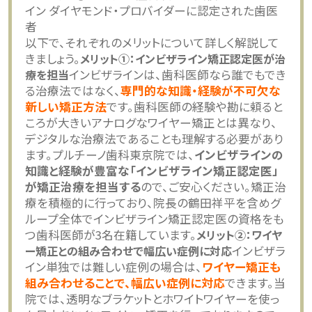
イン ダイヤモンド・プロバイダーに認定された歯医
者
以下で、それぞれのメリットについて詳しく解説して
きましょう。
メリット①：インビザライン矯正認定医が治
療を担当
インビザラインは、歯科医師なら誰でもでき
る治療法ではなく、
専門的な知識・経験が不可欠な
新しい矯正方法
です。歯科医師の経験や勘に頼ると
ころが大きいアナログなワイヤー矯正とは異なり、
デジタルな治療法であることも理解する必要があり
ます。プルチーノ歯科東京院では、
インビザラインの
知識と経験が豊富な「インビザライン矯正認定医」
が矯正治療を担当する
ので、ご安心ください。矯正治
療を積極的に行っており、院長の鶴田祥平を含めグ
ループ全体でインビザライン矯正認定医の資格をも
つ歯科医師が3名在籍しています。
メリット②：ワイヤ
ー矯正との組み合わせで幅広い症例に対応
インビザラ
イン単独では難しい症例の場合は、
ワイヤー矯正も
組み合わせることで、幅広い症例に対応
できます。当
院では、透明なブラケットとホワイトワイヤーを使っ