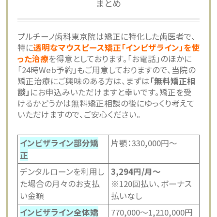
まとめ
プルチーノ歯科東京院は矯正に特化した歯医者で、
特に
透明なマウスピース矯正「インビザライン」を使
った治療
を得意としております。「お電話」のほかに
「24時Web予約」もご用意しておりますので、当院の
矯正治療にご興味のある方は、まずは
「無料矯正相
談」
にお申込みいただけますと幸いです。矯正を受
けるかどうかは無料矯正相談の後にゆっくり考えて
いただけますので、ご安心ください。
インビザライン部分矯
片顎：330,000円～
正
デンタルローンを利用し
3,294円/月〜
た場合の月々のお支払
※120回払い、ボーナス
い金額
払いなし
インビザライン全体矯
770,000～1,210,000円