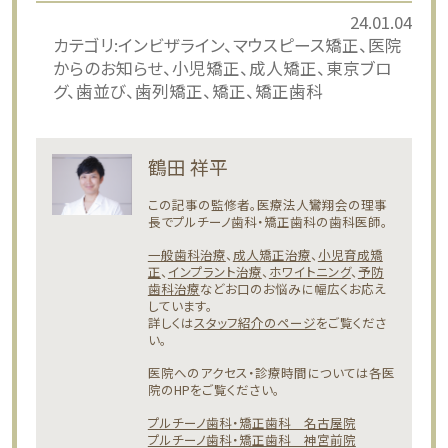
24.01.04
カテゴリ:
インビザライン
マウスピース矯正
医院
からのお知らせ
小児矯正
成人矯正
東京ブロ
グ
歯並び
歯列矯正
矯正
矯正歯科
鶴田 祥平
この記事の監修者。医療法人鸞翔会の理事
長でプルチーノ歯科・矯正歯科の歯科医師。
一般歯科治療
、
成人矯正治療
、
小児育成矯
正
、
インプラント治療
、
ホワイトニング
、
予防
歯科治療
などお口のお悩みに幅広くお応え
しています。
詳しくは
スタッフ紹介のページ
をご覧くださ
い。
医院へのアクセス・診療時間については各医
院のHPをご覧ください。
プルチーノ歯科・矯正歯科 名古屋院
プルチーノ歯科・矯正歯科 神宮前院