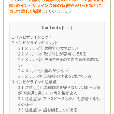
院」のインビザライン治療の特徴やメリットなどに
ついて詳しく解説
していきましょう。
Contents
[
hide
]
1
インビザラインとは？
2
インビザラインのメリット
2.1
メリット①：透明で目立ちにくい
2.2
メリット②：取り外しが容易に行える
2.3
メリット③：洗浄できるので衛生面も問題な
い
2.4
メリット④：痛みが少ない
2.5
メリット⑤：治療後の状態を想定できる
3
インビザラインの注意点
3.1
注意点①：装着時間を守らないと、矯正治療
が予定通り進まない可能性がある
3.2
注意点②：マウスピース以外にも装着するも
のがある
3.3
注意点③：歯を削ることがある