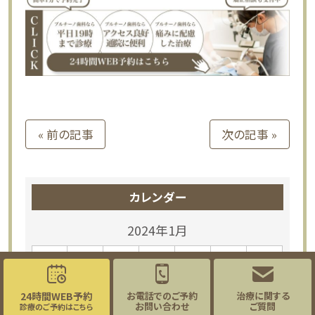
« 前の記事
次の記事 »
カレンダー
2024年1月
月
火
水
木
金
土
日
1
4
7
2
3
5
6
24時間WEB予約
お電話でのご予約
治療に関する
お問い合わせ
ご質問
診療のご予約はこちら