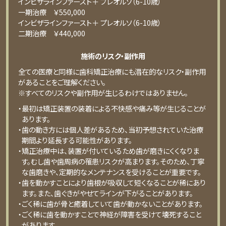
インビザラインファースト＋ プレオルソ（6-10歳）
⼀期治療 ￥550,000
インビザラインファースト＋ プレオルソ（6-10歳）
⼆期治療 ￥440,000
施術のリスク・副作用
全ての医療と同様に歯科矯正治療にも潜在的なリスク・副作用
があることをご理解ください。
※すべてのリスクや副作用が生じるわけではありません。
・最初は矯正装置の装着による不快感や痛み等が⽣じることが
あります。
・⻭の動き⽅には個⼈差があるため、当初予想されていた治療
期間より延⻑する可能性があります。
・矯正治療中は、装置が付いているため⻭が磨きにくくなりま
す。むし⻭や⻭周病の罹患リスクが⾼まります。そのため、丁寧
な⻭磨きや、定期的なメンテナンスを受けることが重要です。
・⻭を動かすことにより⻭根が吸収して短くなることが稀にあり
ます。また、⻭ぐきがやせてラインが下がることがあります。
・ごく稀に⻭が⾻と癒着していて⻭が動かないことがあります。
・ごく稀に⻭を動かすことで神経が障害を受けて壊死すること
があります。