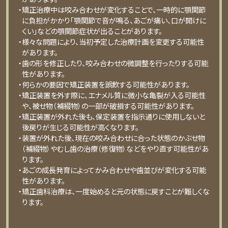
・矯正治療中は咬み合わせが変化することで、⼀時的に顎関節
に負担がかかり「顎関節で⾳が鳴る、あごが痛い、⼝が開けに
くい」などの顎関節症状が出ることがあります。
・様々な問題により、当初予定した治療計画を変更する可能性
があります。
・⻭の形を修正したり、咬み合わせの微調整を⾏ったりする可能
性があります。
・何らかの要因で矯正装置を誤飲する可能性があります。
・矯正装置を外す際に、エナメル質に微⼩な⻲裂が⼊る可能性
や、被せ物（補綴物）の⼀部が破損する可能性があります。
・矯正装置が外れた後も、保定装置を指⽰通りに使⽤しないと
後戻りが⽣じる可能性が⾼くなります。
・装置が外れた後、現在の咬み合わせに合った状態のかぶせ物
（補綴物）やむし⻭の治療（修復物）などをやり直す可能性があ
ります。
・あごの成⻑発育によってかみ合わせや⻭並びが変化する可能
性があります。
・矯正⻭科治療は、⼀度始めると元の状態に戻すことが難しくな
ります。