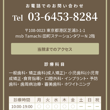
お電話でのお問い合わせ
03-6453-8284
Tel
〒108-0023 東京都港区芝浦3-1-1
msb Tamachi 田町ステーションタワーN 2階
当院までのアクセス
診療科目
一般歯科
矯正歯科(成人矯正)
小児歯科(小児育
成矯正･食育指導)
口腔外科
インプラント
予防
歯科
歯周病治療
審美歯科
ホワイトニング
診療時間
月
火
水
木
金
土
日
祝
10:00-19:00
○
○
○
○
○
ー
ー
ー