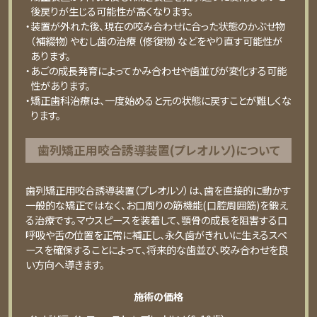
後戻りが生じる可能性が高くなります。
・装置が外れた後、現在の咬み合わせに合った状態のかぶせ物
（補綴物）やむし歯の治療 （修復物）などをやり直す可能性が
あります。
・あごの成長発育によってかみ合わせや歯並びが変化する可能
性があります。
・矯正歯科治療は、一度始めると元の状態に戻すことが難しくな
ります。
⻭列矯正⽤咬合誘導装置(プレオルソ)について
歯列矯正用咬合誘導装置（プレオルソ）は、歯を直接的に動かす
一般的な矯正ではなく、お口周りの筋機能(口腔周囲筋)を鍛え
る治療です。マウスピースを装着して、顎骨の成長を阻害する口
呼吸や舌の位置を正常に補正し、永久歯がきれいに生えるスペ
ースを確保することによって、将来的な歯並び、咬み合わせを良
い方向へ導きます。
施術の価格