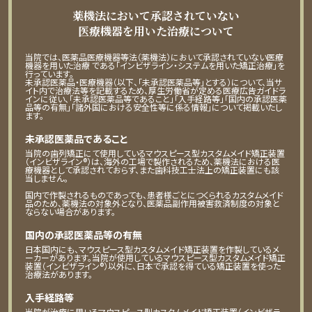
薬機法において承認されていない
医療機器を用いた治療について
当院では、医薬品医療機器等法（薬機法）において承認されていない医療
機器を用いた治療 である「インビザライン・システムを用いた矯正治療」を
行っています。
未承認医薬品・医療機器（以下、「未承認医薬品等」とする）について、当サ
イト内で治療法等を記載するため、厚生労働省が定める医療広告ガイドラ
インに従い、「未承認医薬品等であること」「入手経路等」「国内の承認医薬
品等の有無」「諸外国における安全性等に係る情報」について掲載いたし
ます。
未承認医薬品であること
当院の歯列矯正にて使用しているマウスピース型カスタムメイド矯正装置
（インビザライン®）は、海外の工場で製作されるため、薬機法における医
療機器として承認されておらず、また歯科技工士法上の矯正装置にも該
当しません。
国内で作製されるものであっても、患者様ごとにつくられるカスタムメイド
品のため、薬機法の対象外となり、医薬品副作用被害救済制度の対象と
ならない場合があります。
国内の承認医薬品等の有無
日本国内にも、マウスピース型カスタムメイド矯正装置を作製しているメ
ーカーがあります。当院が使用しているマウスピース型カスタムメイド矯正
装置（インビザライン®）以外に、日本で承認を得ている矯正装置を使った
治療法があります。
入手経路等
当院が治療に用いるマウスピース型カスタムメイド矯正装置（インビザラ