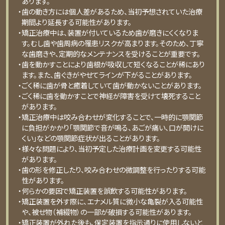
あります。
・歯の動き方には個人差があるため、当初予想されていた治療
期間より延長する可能性があります。
・矯正治療中は、装置が付いているため歯が磨きにくくなりま
す。むし歯や歯周病の罹患リスクが高まります。そのため、丁寧
な歯磨きや、定期的なメンテナンスを受けることが重要です。
・歯を動かすことにより歯根が吸収して短くなることが稀にあり
ます。また、歯ぐきがやせてラインが下がることがあります。
・ごく稀に歯が骨と癒着していて歯が動かないことがあります。
・ごく稀に歯を動かすことで神経が障害を受けて壊死すること
があります。
・矯正治療中は咬み合わせが変化することで、一時的に顎関節
に負担がかかり「顎関節で音が鳴る、あごが痛い、口が開けに
くい」などの顎関節症状が出ることがあります。
・様々な問題により、当初予定した治療計画を変更する可能性
があります。
・歯の形を修正したり、咬み合わせの微調整を行ったりする可能
性があります。
・何らかの要因で矯正装置を誤飲する可能性があります。
・矯正装置を外す際に、エナメル質に微小な亀裂が入る可能性
や、被せ物（補綴物）の一部が破損する可能性があります。
・矯正装置が外れた後も、保定装置を指示通りに使用しないと