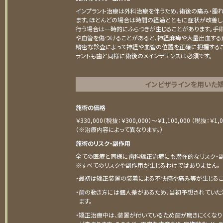
インプラント治療は外科治療を伴うため、術後の痛み・腫
ます。ほとんどの場合は時間の経過とともに症状が改善し
行う場合は一時的にふらつきが生じることがあります。手
や血管を傷つけることがあると、神経麻痺や大量出血する
精密な診査によって神経や血管の位置を正確に把握するこ
ラントも歯と同様に術後のメインテナンスは必須です。
インビザラインを用いた
施術の価格
￥330,000（税抜：￥300,000）～￥1,100,000 （税抜：￥1,0
（※治療内容によって異なります。）
施術のリスク・副作用
全ての医療と同様に歯科矯正治療にも潜在的なリスク・副
※すべてのリスクや副作用が生じるわけではありません。
・最初は矯正装置の装着による不快感や痛み等が生じるこ
・歯の動き方には個人差があるため、当初予想されていた
ます。
・矯正治療中は、装置が付いているため歯が磨きにくくなり