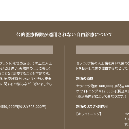
公的医療保険が適用されない自由診療について
プラント）を埋め込み、その上に人工
セラミック製の⼈⼯⻭を⽤いて⻭の
ッジとは違い、天然歯のように美しく
トを使⽤して⻭を漂⽩するなどして、
ことなく治療することも可能です。
施術の価格
断、治療計画をしっかりと行い、安全
トに関するお悩みなどございましたら
セラミック治療 ￥80,000円（税込￥88
ホワイトニング ￥12,000円（税込￥13
（※治療内容によって異なります。）
施術のリスク・副作用
50,000円(税込￥605,000円)
【ホワイトニング】
ホ
た
す。