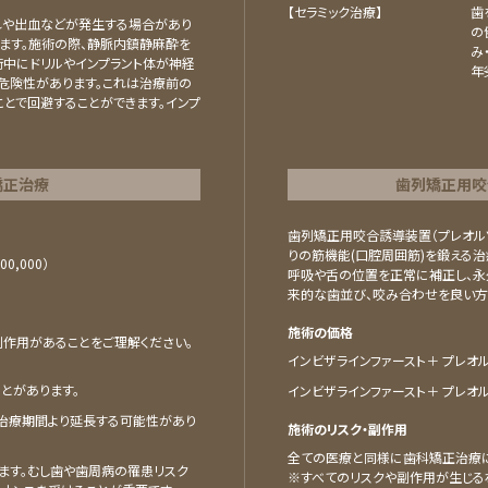
【セラミック治療】
⻭
れや出血などが発生する場合があり
の
ます。施術の際、静脈内鎮静麻酔を
み
術中にドリルやインプラント体が神経
年
危険性があります。これは治療前の
とで回避することができます。インプ
矯正治療
⻭列矯正⽤咬
歯列矯正用咬合誘導装置（プレオル
りの筋機能(口腔周囲筋)を鍛える
00,000）
呼吸や舌の位置を正常に補正し、永
来的な歯並び、咬み合わせを良い方
施術の価格
作用があることをご理解ください。
インビザラインファースト＋ プレオルソ
とがあります。
インビザラインファースト＋ プレオルソ
治療期間より延長する可能性があり
施術のリスク・副作用
全ての医療と同様に歯科矯正治療に
ます。むし歯や歯周病の罹患リスク
※すべてのリスクや副作用が生じる