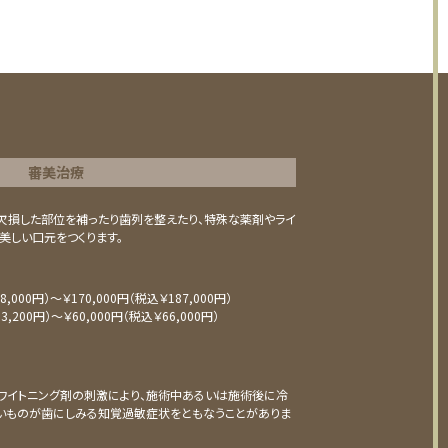
審美治療
⽋損した部位を補ったり⻭列を整えたり、特殊な薬剤やライ
美しい⼝元をつくります。
,000円）〜￥170,000円（税込￥187,000円）
,200円）〜￥60,000円（税込￥66,000円）
ワイトニング剤の刺激により、施術中あるいは施術後に冷
いものが⻭にしみる知覚過敏症状をともなうことがありま