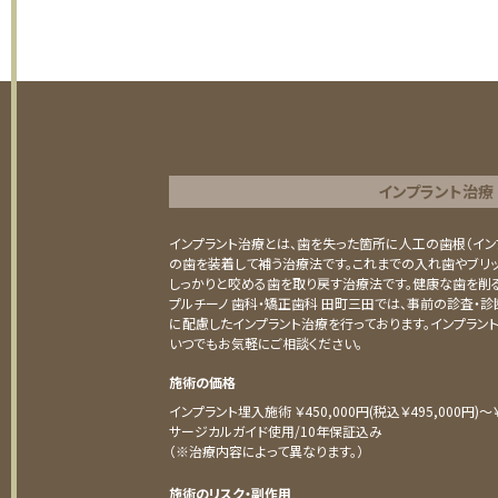
インプラント治療
インプラント治療とは、歯を失った箇所に人工の歯根（イン
の歯を装着して補う治療法です。これまでの入れ歯やブリ
しっかりと咬める歯を取り戻す治療法です。健康な歯を削る
プルチーノ 歯科・矯正歯科 田町三田では、事前の診査・診
に配慮したインプラント治療を行っております。インプラン
いつでもお気軽にご相談ください。
施術の価格
インプラント埋入施術 ￥450,000円(税込￥495,000円)〜￥5
サージカルガイド使用/10年保証込み
（※治療内容によって異なります。）
施術のリスク・副作用