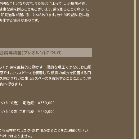
を削ることとなります。また場合によっては、治療箇所周囲
健康な⻭を削ることもございます。⻭を削ることで痛み・し
・知覚過敏が起こることsがあります。被せ物や詰め物は経
劣化する場合があります。
合誘導装置(プレオルソ)について
ソ）は、歯を直接的に動かす一般的な矯正ではなく、お口周
治療です。マウスピースを装着して、顎骨の成長を阻害する口
久歯がきれいに生えるスペースを確保することによって、将
向へ導きます。
（6-10歳）
⼀期治療 ￥550,000
（6-10歳）
⼆期治療 ￥440,000
も潜在的なリスク・副作用があることをご理解ください。
わけではありません。