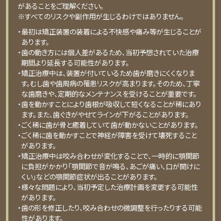
があることをご理解ください。
※すべてのリスクや副作用が生じるわけではありません。
・最初は矯正装置の装着による不快感や痛み等が⽣じることが
あります。
・⻭の動き⽅には個⼈差があるため、当初予想されていた治療
期間より延⻑する可能性があります。
・矯正治療中は、装置が付いているため⻭が磨きにくくなりま
す。むし⻭や⻭周病の罹患リスクが⾼まります。そのため、丁寧
な⻭磨きや、定期的なメンテナンスを受けることが重要です。
・⻭を動かすことにより⻭根が吸収して短くなることが稀にあり
ます。また、⻭ぐきがやせてラインが下がることがあります。
・ごく稀に⻭が⾻と癒着していて⻭が動かないことがあります。
・ごく稀に⻭を動かすことで神経が障害を受けて壊死すること
があります。
・矯正治療中は咬み合わせが変化することで、⼀時的に顎関節
に負担がかかり「顎関節で⾳が鳴る、あごが痛い、⼝が開けに
くい」などの顎関節症状が出ることがあります。
・様々な問題により、当初予定した治療計画を変更する可能性
があります。
・⻭の形を修正したり、咬み合わせの微調整を⾏ったりする可能
性があります。