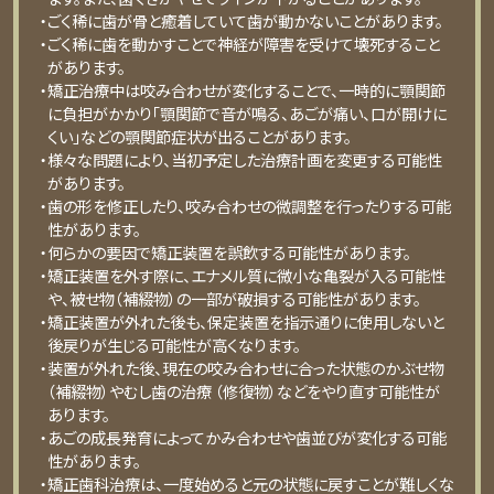
・ごく稀に歯が骨と癒着していて歯が動かないことがあります。
・ごく稀に歯を動かすことで神経が障害を受けて壊死すること
があります。
・矯正治療中は咬み合わせが変化することで、一時的に顎関節
に負担がかかり「顎関節で音が鳴る、あごが痛い、口が開けに
くい」などの顎関節症状が出ることがあります。
・様々な問題により、当初予定した治療計画を変更する可能性
があります。
・歯の形を修正したり、咬み合わせの微調整を行ったりする可能
性があります。
・何らかの要因で矯正装置を誤飲する可能性があります。
・矯正装置を外す際に、エナメル質に微小な亀裂が入る可能性
や、被せ物（補綴物）の一部が破損する可能性があります。
・矯正装置が外れた後も、保定装置を指示通りに使用しないと
後戻りが生じる可能性が高くなります。
・装置が外れた後、現在の咬み合わせに合った状態のかぶせ物
（補綴物）やむし歯の治療 （修復物）などをやり直す可能性が
あります。
・あごの成長発育によってかみ合わせや歯並びが変化する可能
性があります。
・矯正歯科治療は、一度始めると元の状態に戻すことが難しくな