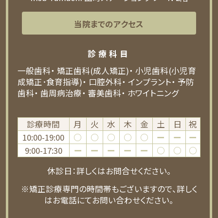
当院までのアクセス
診療科目
一般歯科
矯正歯科(成人矯正)
小児歯科(小児育
成矯正･食育指導)
口腔外科
インプラント
予防
歯科
歯周病治療
審美歯科
ホワイトニング
診療時間
月
火
水
木
金
土
日
祝
10:00-19:00
○
○
○
○
○
ー
ー
ー
9:00-17:30
ー
ー
ー
ー
ー
○
○
○
休診日：詳しくはお問合せください。
※矯正診療専門の時間帯もございますので、詳しく
はお電話にてお問い合わせください。