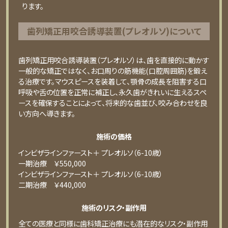
ります。
⻭列矯正⽤咬合誘導装置(プレオルソ)について
歯列矯正用咬合誘導装置（プレオルソ）は、歯を直接的に動かす
一般的な矯正ではなく、お口周りの筋機能(口腔周囲筋)を鍛え
る治療です。マウスピースを装着して、顎骨の成長を阻害する口
呼吸や舌の位置を正常に補正し、永久歯がきれいに生えるスペ
ースを確保することによって、将来的な歯並び、咬み合わせを良
い方向へ導きます。
施術の価格
インビザラインファースト＋ プレオルソ（6-10歳）
⼀期治療 ￥550,000
インビザラインファースト＋ プレオルソ（6-10歳）
⼆期治療 ￥440,000
施術のリスク・副作用
全ての医療と同様に歯科矯正治療にも潜在的なリスク・副作用