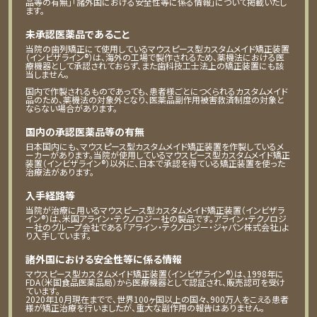
品等の有無」「諸外国における安全性等に係る情報」について掲載いたし
ます。
未承認医薬品であること
当院の歯列矯正にて使用しているマウスピース型カスタムメイド矯正装置
（インビザライン®）は、海外の工場で製作されるため、薬機法における医
療機器として承認されておらず、また歯科技工士法上の矯正装置にも該
当しません。
国内で作製されるものであっても、患者様ごとにつくられるカスタムメイド
品のため、薬機法の対象外となり、医薬品副作用被害救済制度の対象と
ならない場合があります。
国内の承認医薬品等の有無
日本国内にも、マウスピース型カスタムメイド矯正装置を作製しているメ
ーカーがあります。当院が使用しているマウスピース型カスタムメイド矯正
装置（インビザライン®）以外に、日本で承認を得ている矯正装置を使った
治療法があります。
入手経路等
当院が治療に用いるマウスピース型カスタムメイド矯正装置（インビザラ
イン®）は、米国アライン・テクノロジー社の製品です。アライン・テクノロジ
ー社のグループ会社である「アライン・テクノロジー・ジャパン株式会社」よ
り入手しています。
諸外国における安全性等に係る情報
マウスピース型カスタムメイド矯正装置（インビザライン®）は、1998年に
FDA（米国食品医薬品局）から医療機器として認証され、販売認可を受け
ています。
2020年10月現在までで、世界100ヶ国以上の国々、900万人をこえる患者
様が矯正治療を行いましたが、重大な副作用の報告はありません。