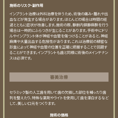
施術のリスク・副作用
インプラント治療は外科治療を伴うため、術後の痛み・腫れや出
血などが発生する場合があります。ほとんどの場合は時間の経
過とともに症状が改善します。施術の際、静脈内鎮静麻酔を行う
場合は一時的にふらつきが生じることがあります。手術中にドリ
ルやインプラント体が神経や血管を傷つけることがあると、神経
麻痺や大量出血する危険性があります。これは治療前の精密な
診査によって神経や血管の位置を正確に把握することで回避す
ることができます。インプラントも歯と同様に術後のメインテナン
スは必須です。
審美治療
セラミック製の⼈⼯⻭を⽤いて⻭の⽋損した部位を補ったり⻭
列を整えたり、特殊な薬剤やライトを使⽤して⻭を漂⽩するなど
して、美しい⼝元をつくります。
施術の価格