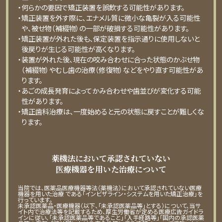
・何らかの要因で矯正装置を誤飲する可能性があります。
・矯正装置を外す際に、エナメル質に微⼩な⻲裂が⼊る可能性
や、被せ物（補綴物）の⼀部が破損する可能性があります。
・矯正装置が外れた後も、保定装置を指⽰通りに使⽤しないと
後戻りが⽣じる可能性が⾼くなります。
・装置が外れた後、現在の咬み合わせに合った状態のかぶせ物
（補綴物）やむし⻭の治療（修復物）などをやり直す可能性があ
ります。
・あごの成⻑発育によってかみ合わせや⻭並びが変化する可能
性があります。
・矯正⻭科治療は、⼀度始めると元の状態に戻すことが難しくな
ります。
薬機法において承認されていない
医療機器を用いた治療について
当院では、医薬品医療機器等法（薬機法）において承認されていない医療
機器を用いた治療 である「インビザライン・システムを用いた矯正治療」を
行っています。
未承認医薬品・医療機器（以下、「未承認医薬品等」とする）について、当サ
イト内で治療法等を記載するため、厚生労働省が定める医療広告ガイドラ
インに従い、「未承認医薬品等であること」「入手経路等」「国内の承認医薬