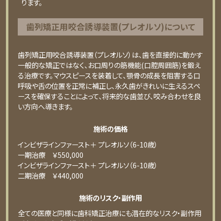
ります。
⻭列矯正⽤咬合誘導装置(プレオルソ)について
歯列矯正用咬合誘導装置（プレオルソ）は、歯を直接的に動かす
一般的な矯正ではなく、お口周りの筋機能(口腔周囲筋)を鍛え
る治療です。マウスピースを装着して、顎骨の成長を阻害する口
呼吸や舌の位置を正常に補正し、永久歯がきれいに生えるスペ
ースを確保することによって、将来的な歯並び、咬み合わせを良
い方向へ導きます。
施術の価格
インビザラインファースト＋ プレオルソ（6-10歳）
⼀期治療 ￥550,000
インビザラインファースト＋ プレオルソ（6-10歳）
⼆期治療 ￥440,000
施術のリスク・副作用
全ての医療と同様に歯科矯正治療にも潜在的なリスク・副作用