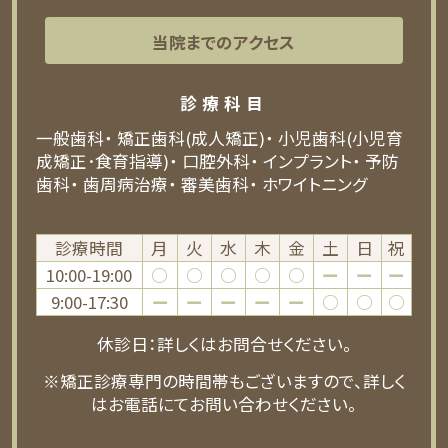
当院までのアクセス
診療科目
一般歯科
矯正歯科(成人矯正)
小児歯科(小児育
成矯正･食育指導)
口腔外科
インプラント
予防
歯科
歯周病治療
審美歯科
ホワイトニング
診療時間
月
火
水
木
金
土
日
祝
10:00-19:00
○
○
○
○
○
ー
ー
ー
9:00-17:30
ー
ー
ー
ー
ー
○
○
○
休診日：詳しくはお問合せください。
※矯正診療専門の時間帯もございますので、詳しく
はお電話にてお問い合わせください。