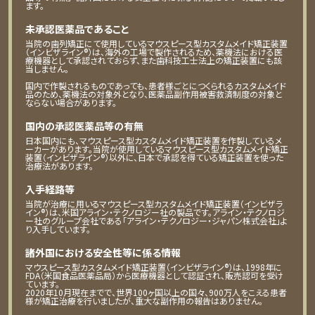
ます。
未承認医薬品であること
当院の歯列矯正にて使用しているマウスピース型カスタムメイド矯正装置
（インビザライン®）は、海外の工場で製作されるため、薬機法における医
療機器として承認されておらず、また歯科技工士法上の矯正装置にも該
当しません。
国内で作製されるものであっても、患者様ごとにつくられるカスタムメイド
品のため、薬機法の対象外となり、医薬品副作用被害救済制度の対象と
ならない場合があります。
国内の承認医薬品等の有無
日本国内にも、マウスピース型カスタムメイド矯正装置を作製しているメ
ーカーがあります。当院が使用しているマウスピース型カスタムメイド矯正
装置（インビザライン®）以外に、日本で承認を得ている矯正装置を使った
治療法があります。
入手経路等
当院が治療に用いるマウスピース型カスタムメイド矯正装置（インビザラ
イン®）は、米国アライン・テクノロジー社の製品です。アライン・テクノロジ
ー社のグループ会社である「アライン・テクノロジー・ジャパン株式会社」よ
り入手しています。
諸外国における安全性等に係る情報
マウスピース型カスタムメイド矯正装置（インビザライン®）は、1998年に
FDA（米国食品医薬品局）から医療機器として認証され、販売認可を受け
ています。
2020年10月現在までで、世界100ヶ国以上の国々、900万人をこえる患者
様が矯正治療を行いましたが、重大な副作用の報告はありません。