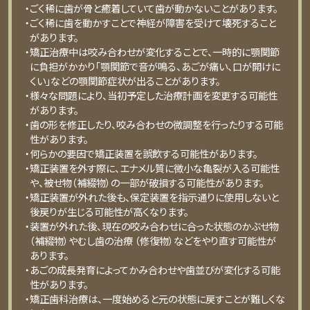
・ごく稀に歯が骨と癒着していて歯が動かないことがあります。
・ごく稀に歯を動かすことで神経が障害を受けて壊死すること
があります。
・矯正治療中は咬み合わせが変化することで、一時的に顎関節
に負担がかかり「顎関節で音が鳴る、あごが痛い、口が開けに
くい」などの顎関節症状が出ることがあります。
・様々な問題により、当初予定した治療計画を変更する可能性
があります。
・歯の形を修正したり、咬み合わせの微調整を行ったりする可能
性があります。
・何らかの要因で矯正装置を誤飲する可能性があります。
・矯正装置を外す際に、エナメル質に微小な亀裂が入る可能性
や、被せ物（補綴物）の一部が破損する可能性があります。
・矯正装置が外れた後も、保定装置を指示通りに使用しないと
後戻りが生じる可能性が高くなります。
・装置が外れた後、現在の咬み合わせに合った状態のかぶせ物
（補綴物）やむし歯の治療 （修復物）などをやり直す可能性が
あります。
・あごの成長発育によってかみ合わせや歯並びが変化する可能
性があります。
・矯正歯科治療は、一度始めると元の状態に戻すことが難しくな