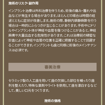
施術のリスク・副作用
インプラント治療は外科治療を伴うため、術後の痛み・腫れや出
血などが発生する場合があります。ほとんどの場合は時間の経
過とともに症状が改善します。施術の際、静脈内鎮静麻酔を行う
場合は一時的にふらつきが生じることがあります。手術中にドリ
ルやインプラント体が神経や血管を傷つけることがあると、神経
麻痺や大量出血する危険性があります。これは治療前の精密な
診査によって神経や血管の位置を正確に把握することで回避す
ることができます。インプラントも歯と同様に術後のメインテナン
スは必須です。
審美治療
セラミック製の⼈⼯⻭を⽤いて⻭の⽋損した部位を補ったり⻭
列を整えたり、特殊な薬剤やライトを使⽤して⻭を漂⽩するなど
して、美しい⼝元をつくります。
施術の価格