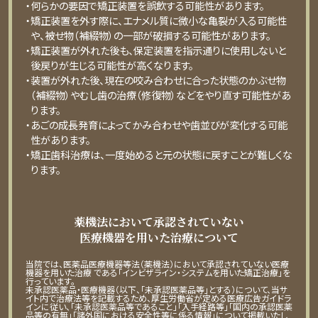
・何らかの要因で矯正装置を誤飲する可能性があります。
・矯正装置を外す際に、エナメル質に微⼩な⻲裂が⼊る可能性
や、被せ物（補綴物）の⼀部が破損する可能性があります。
・矯正装置が外れた後も、保定装置を指⽰通りに使⽤しないと
後戻りが⽣じる可能性が⾼くなります。
・装置が外れた後、現在の咬み合わせに合った状態のかぶせ物
（補綴物）やむし⻭の治療（修復物）などをやり直す可能性があ
ります。
・あごの成⻑発育によってかみ合わせや⻭並びが変化する可能
性があります。
・矯正⻭科治療は、⼀度始めると元の状態に戻すことが難しくな
ります。
薬機法において承認されていない
医療機器を用いた治療について
当院では、医薬品医療機器等法（薬機法）において承認されていない医療
機器を用いた治療 である「インビザライン・システムを用いた矯正治療」を
行っています。
未承認医薬品・医療機器（以下、「未承認医薬品等」とする）について、当サ
イト内で治療法等を記載するため、厚生労働省が定める医療広告ガイドラ
インに従い、「未承認医薬品等であること」「入手経路等」「国内の承認医薬
品等の有無」「諸外国における安全性等に係る情報」について掲載いたし