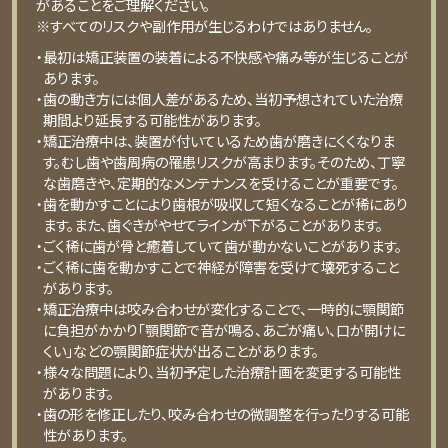
があることをご理解ください。
※すべてのリスクや副作用が生じるわけではありません。
・最初は矯正装置の装着による不快感や痛み等が⽣じることが
あります。
・⻭の動き⽅には個⼈差があるため、当初予想されていた治療
期間より延⻑する可能性があります。
・矯正治療中は、装置が付いているため⻭が磨きにくくなりま
す。むし⻭や⻭周病の罹患リスクが⾼まります。そのため、丁寧
な⻭磨きや、定期的なメンテナンスを受けることが重要です。
・⻭を動かすことにより⻭根が吸収して短くなることが稀にあり
ます。また、⻭ぐきがやせてラインが下がることがあります。
・ごく稀に⻭が⾻と癒着していて⻭が動かないことがあります。
・ごく稀に⻭を動かすことで神経が障害を受けて壊死すること
があります。
・矯正治療中は咬み合わせが変化することで、⼀時的に顎関節
に負担がかかり「顎関節で⾳が鳴る、あごが痛い、⼝が開けに
くい」などの顎関節症状が出ることがあります。
・様々な問題により、当初予定した治療計画を変更する可能性
があります。
・⻭の形を修正したり、咬み合わせの微調整を⾏ったりする可能
性があります。