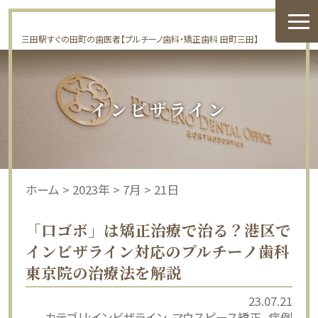
三田駅すぐの田町の歯医者【プルチーノ歯科・矯正歯科 田町三田】
インビザライン
ホーム
>
2023年
>
7月
>
21日
「口ゴボ」は矯正治療で治る？港区で
インビザライン対応のプルチーノ歯科
東京院の治療法を解説
23.07.21
カテゴリ:
インビザライン
マウスピース矯正
症例