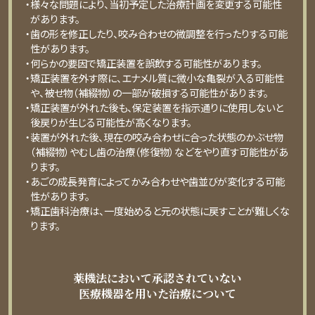
・様々な問題により、当初予定した治療計画を変更する可能性
があります。
・⻭の形を修正したり、咬み合わせの微調整を⾏ったりする可能
性があります。
・何らかの要因で矯正装置を誤飲する可能性があります。
・矯正装置を外す際に、エナメル質に微⼩な⻲裂が⼊る可能性
や、被せ物（補綴物）の⼀部が破損する可能性があります。
・矯正装置が外れた後も、保定装置を指⽰通りに使⽤しないと
後戻りが⽣じる可能性が⾼くなります。
・装置が外れた後、現在の咬み合わせに合った状態のかぶせ物
（補綴物）やむし⻭の治療（修復物）などをやり直す可能性があ
ります。
・あごの成⻑発育によってかみ合わせや⻭並びが変化する可能
性があります。
・矯正⻭科治療は、⼀度始めると元の状態に戻すことが難しくな
ります。
薬機法において承認されていない
医療機器を用いた治療について