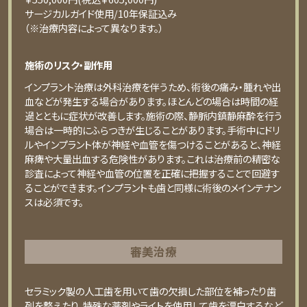
サージカルガイド使用/10年保証込み
（※治療内容によって異なります。）
施術のリスク・副作用
インプラント治療は外科治療を伴うため、術後の痛み・腫れや出
血などが発生する場合があります。ほとんどの場合は時間の経
過とともに症状が改善します。施術の際、静脈内鎮静麻酔を行う
場合は一時的にふらつきが生じることがあります。手術中にドリ
ルやインプラント体が神経や血管を傷つけることがあると、神経
麻痺や大量出血する危険性があります。これは治療前の精密な
診査によって神経や血管の位置を正確に把握することで回避す
ることができます。インプラントも歯と同様に術後のメインテナン
スは必須です。
審美治療
セラミック製の⼈⼯⻭を⽤いて⻭の⽋損した部位を補ったり⻭
列を整えたり、特殊な薬剤やライトを使⽤して⻭を漂⽩するなど