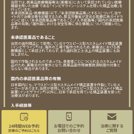
当院では、医薬品医療機器等法（薬機法）において承認されていない医療
機器を用いた治療 である「インビザライン・システムを用いた矯正治療」を
行っています。
未承認医薬品・医療機器（以下、「未承認医薬品等」とする）について、当サ
イト内で治療法等を記載するため、厚生労働省が定める医療広告ガイドラ
インに従い、「未承認医薬品等であること」「入手経路等」「国内の承認医薬
品等の有無」「諸外国における安全性等に係る情報」について掲載いたし
ます。
未承認医薬品であること
当院の歯列矯正にて使用しているマウスピース型カスタムメイド矯正装置
（インビザライン®）は、海外の工場で製作されるため、薬機法における医
療機器として承認されておらず、また歯科技工士法上の矯正装置にも該
当しません。
国内で作製されるものであっても、患者様ごとにつくられるカスタムメイド
品のため、薬機法の対象外となり、医薬品副作用被害救済制度の対象と
ならない場合があります。
国内の承認医薬品等の有無
日本国内にも、マウスピース型カスタムメイド矯正装置を作製しているメ
ーカーがあります。当院が使用しているマウスピース型カスタムメイド矯正
装置（インビザライン®）以外に、日本で承認を得ている矯正装置を使った
治療法があります。
入手経路等
当院が治療に用いるマウスピース型カスタムメイド矯正装置（インビザラ
イン®）は、米国アライン・テクノロジー社の製品です。アライン・テクノロジ
ー社のグループ会社である「アライン・テクノロジー・ジャパン株式会社」よ
り入手しています。
24時間WEB予約
お電話でのご予約
治療に関する
お問い合わせ
ご質問
診療のご予約はこちら
諸外国における安全性等に係る情報