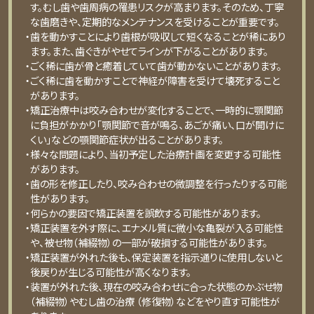
す。むし歯や歯周病の罹患リスクが高まります。そのため、丁寧
な歯磨きや、定期的なメンテナンスを受けることが重要です。
・歯を動かすことにより歯根が吸収して短くなることが稀にあり
ます。また、歯ぐきがやせてラインが下がることがあります。
・ごく稀に歯が骨と癒着していて歯が動かないことがあります。
・ごく稀に歯を動かすことで神経が障害を受けて壊死すること
があります。
・矯正治療中は咬み合わせが変化することで、一時的に顎関節
に負担がかかり「顎関節で音が鳴る、あごが痛い、口が開けに
くい」などの顎関節症状が出ることがあります。
・様々な問題により、当初予定した治療計画を変更する可能性
があります。
・歯の形を修正したり、咬み合わせの微調整を行ったりする可能
性があります。
・何らかの要因で矯正装置を誤飲する可能性があります。
・矯正装置を外す際に、エナメル質に微小な亀裂が入る可能性
や、被せ物（補綴物）の一部が破損する可能性があります。
・矯正装置が外れた後も、保定装置を指示通りに使用しないと
後戻りが生じる可能性が高くなります。
・装置が外れた後、現在の咬み合わせに合った状態のかぶせ物
（補綴物）やむし歯の治療 （修復物）などをやり直す可能性が