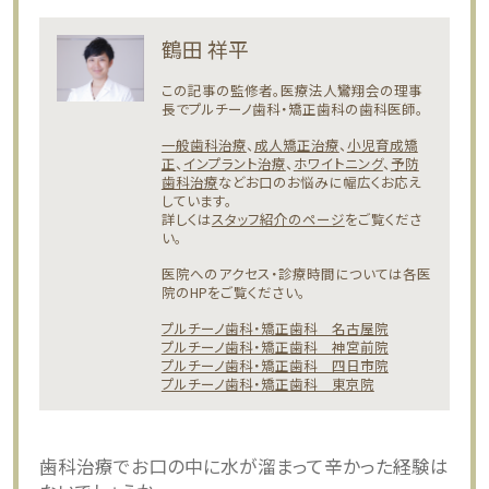
鶴田 祥平
この記事の監修者。医療法人鸞翔会の理事
長でプルチーノ歯科・矯正歯科の歯科医師。
一般歯科治療
、
成人矯正治療
、
小児育成矯
正
、
インプラント治療
、
ホワイトニング
、
予防
歯科治療
などお口のお悩みに幅広くお応え
しています。
詳しくは
スタッフ紹介のページ
をご覧くださ
い。
医院へのアクセス・診療時間については各医
院のHPをご覧ください。
プルチーノ歯科・矯正歯科 名古屋院
プルチーノ歯科・矯正歯科 神宮前院
プルチーノ歯科・矯正歯科 四日市院
プルチーノ歯科・矯正歯科 東京院
歯科治療でお口の中に水が溜まって辛かった経験は