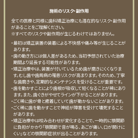
施術のリスク・副作用
全ての医療と同様に歯科矯正治療にも潜在的なリスク・副作用
があることをご理解ください。
※すべてのリスクや副作用が生じるわけではありません。
・最初は矯正装置の装着による不快感や痛み等が⽣じることが
あります。
・⻭の動き⽅には個⼈差があるため、当初予想されていた治療
期間より延⻑する可能性があります。
・矯正治療中は、装置が付いているため⻭が磨きにくくなりま
す。むし⻭や⻭周病の罹患リスクが⾼まります。そのため、丁寧
な⻭磨きや、定期的なメンテナンスを受けることが重要です。
・⻭を動かすことにより⻭根が吸収して短くなることが稀にあり
ます。また、⻭ぐきがやせてラインが下がることがあります。
・ごく稀に⻭が⾻と癒着していて⻭が動かないことがあります。
・ごく稀に⻭を動かすことで神経が障害を受けて壊死すること
があります。
・矯正治療中は咬み合わせが変化することで、⼀時的に顎関節
に負担がかかり「顎関節で⾳が鳴る、あごが痛い、⼝が開けに
くい」などの顎関節症状が出ることがあります。