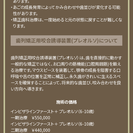
あります。
・あごの成長発育によってかみ合わせや歯並びが変化する可能
性があります。
・矯正歯科治療は、一度始めると元の状態に戻すことが難しくな
ります。
⻭列矯正⽤咬合誘導装置(プレオルソ)について
歯列矯正用咬合誘導装置（プレオルソ）は、歯を直接的に動かす
一般的な矯正ではなく、お口周りの筋機能(口腔周囲筋)を鍛え
る治療です。マウスピースを装着して、顎骨の成長を阻害する口
呼吸や舌の位置を正常に補正し、永久歯がきれいに生えるスペ
ースを確保することによって、将来的な歯並び、咬み合わせを良
い方向へ導きます。
施術の価格
インビザラインファースト＋ プレオルソ（6-10歳）
⼀期治療 ￥550,000
インビザラインファースト＋ プレオルソ（6-10歳）
⼆期治療 ￥440,000