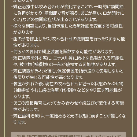
・矯正治療中は咬み合わせが変化することで、一時的に顎関節
に負担がかかり「顎関節で音が鳴る、あごが痛い、口が開けに
くい」などの顎関節症状が出ることがあります。
・様々な問題により、当初予定した治療計画を変更する可能性
があります。
・歯の形を修正したり、咬み合わせの微調整を行ったりする可能
性があります。
・何らかの要因で矯正装置を誤飲する可能性があります。
・矯正装置を外す際に、エナメル質に微小な亀裂が入る可能性
や、被せ物（補綴物）の一部が破損する可能性があります。
・矯正装置が外れた後も、保定装置を指示通りに使用しないと
後戻りが生じる可能性が高くなります。
・装置が外れた後、現在の咬み合わせに合った状態のかぶせ物
（補綴物）やむし歯の治療 （修復物）などをやり直す可能性が
あります。
・あごの成長発育によってかみ合わせや歯並びが変化する可能
性があります。
・矯正歯科治療は、一度始めると元の状態に戻すことが難しくな
ります。
⻭列矯正⽤咬合誘導装置(プレオルソ)について