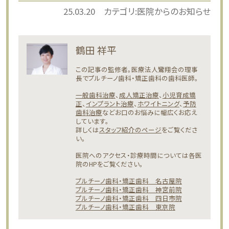
25.03.20
カテゴリ:
医院からのお知らせ
鶴田 祥平
この記事の監修者。医療法人鸞翔会の理事
長でプルチーノ歯科・矯正歯科の歯科医師。
一般歯科治療
、
成人矯正治療
、
小児育成矯
正
、
インプラント治療
、
ホワイトニング
、
予防
歯科治療
などお口のお悩みに幅広くお応え
しています。
詳しくは
スタッフ紹介のページ
をご覧くださ
い。
医院へのアクセス・診療時間については各医
院のHPをご覧ください。
プルチーノ歯科・矯正歯科 名古屋院
プルチーノ歯科・矯正歯科 神宮前院
プルチーノ歯科・矯正歯科 四日市院
プルチーノ歯科・矯正歯科 東京院