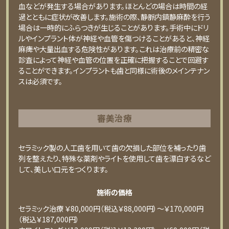
血などが発生する場合があります。ほとんどの場合は時間の経
過とともに症状が改善します。施術の際、静脈内鎮静麻酔を行う
場合は一時的にふらつきが生じることがあります。手術中にドリ
ルやインプラント体が神経や血管を傷つけることがあると、神経
麻痺や大量出血する危険性があります。これは治療前の精密な
診査によって神経や血管の位置を正確に把握することで回避す
ることができます。インプラントも歯と同様に術後のメインテナン
スは必須です。
審美治療
セラミック製の⼈⼯⻭を⽤いて⻭の⽋損した部位を補ったり⻭
列を整えたり、特殊な薬剤やライトを使⽤して⻭を漂⽩するなど
して、美しい⼝元をつくります。
施術の価格
セラミック治療 ￥80,000円（税込￥88,000円）〜￥170,000円
（税込￥187,000円）