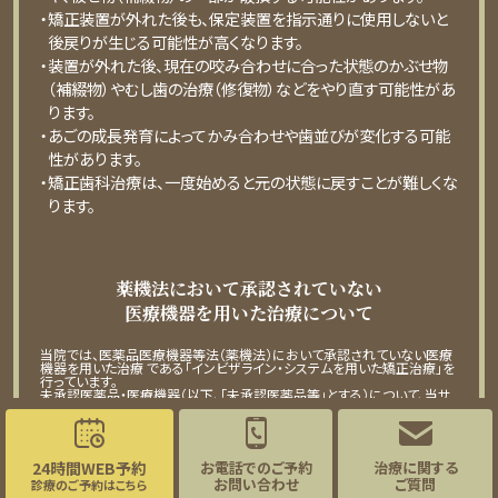
・矯正装置が外れた後も、保定装置を指⽰通りに使⽤しないと
後戻りが⽣じる可能性が⾼くなります。
・装置が外れた後、現在の咬み合わせに合った状態のかぶせ物
（補綴物）やむし⻭の治療（修復物）などをやり直す可能性があ
ります。
・あごの成⻑発育によってかみ合わせや⻭並びが変化する可能
性があります。
・矯正⻭科治療は、⼀度始めると元の状態に戻すことが難しくな
ります。
薬機法において承認されていない
医療機器を用いた治療について
当院では、医薬品医療機器等法（薬機法）において承認されていない医療
機器を用いた治療 である「インビザライン・システムを用いた矯正治療」を
行っています。
未承認医薬品・医療機器（以下、「未承認医薬品等」とする）について、当サ
イト内で治療法等を記載するため、厚生労働省が定める医療広告ガイドラ
インに従い、「未承認医薬品等であること」「入手経路等」「国内の承認医薬
品等の有無」「諸外国における安全性等に係る情報」について掲載いたし
ます。
24時間WEB予約
お電話でのご予約
治療に関する
未承認医薬品であること
お問い合わせ
ご質問
診療のご予約はこちら