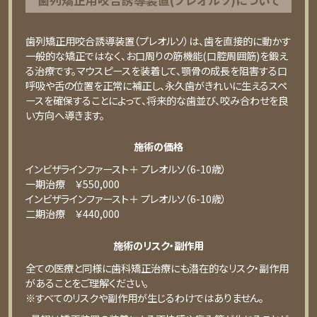
歯列矯正用咬合誘導装置（プレオルソ）は、歯を直接的に動かす
一般的な矯正ではなく、お口周りの筋機能(口腔周囲筋)を鍛え
る治療です。マウスピースを装着して、顎骨の成長を阻害する口
呼吸や舌の位置を正常に補正し、永久歯がきれいに生えるスペ
ースを確保することによって、将来的な歯並び、咬み合わせを良
い方向へ導きます。
施術の価格
インビザラインファースト＋ プレオルソ（6-10歳）
⼀期治療 ￥550,000
インビザラインファースト＋ プレオルソ（6-10歳）
⼆期治療 ￥440,000
施術のリスク・副作用
全ての医療と同様に歯科矯正治療にも潜在的なリスク・副作用
があることをご理解ください。
※すべてのリスクや副作用が生じるわけではありません。