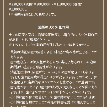
￥330,000（税抜：￥300,000）～￥1,100,000 （税抜：
￥1,000,000）
（※治療内容によって異なります。）
施術のリスク・副作用
全ての医療と同様に歯科矯正治療にも潜在的なリスク・副作用
があることをご理解ください。
※すべてのリスクや副作用が生じるわけではありません。
・最初は矯正装置の装着による不快感や痛み等が生じることが
あります。
・歯の動き方には個人差があるため、当初予想されていた治療
期間より延長する可能性があります。
・矯正治療中は、装置が付いているため歯が磨きにくくなりま
す。むし歯や歯周病の罹患リスクが高まります。そのため、丁寧
な歯磨きや、定期的なメンテナンスを受けることが重要です。
・歯を動かすことにより歯根が吸収して短くなることが稀にあり
ます。また、歯ぐきがやせてラインが下がることがあります。
・ごく稀に歯が骨と癒着していて歯が動かないことがあります。
・ごく稀に歯を動かすことで神経が障害を受けて壊死すること
があります。