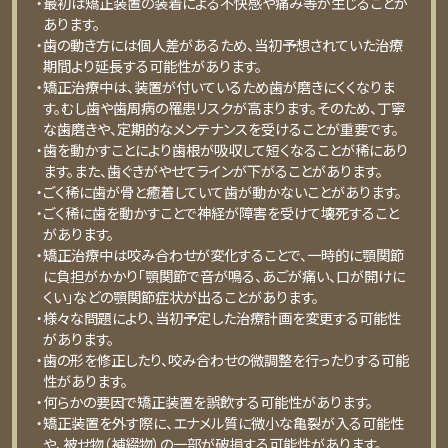
・最初は矯正装置の装着による不快感や痛み等が⽣じることが
あります。
・⻭の動き⽅には個⼈差があるため、当初予想されていた治療
期間より延⻑する可能性があります。
・矯正治療中は、装置が付いているため⻭が磨きにくくなりま
す。むし⻭や⻭周病の罹患リスクが⾼まります。そのため、丁寧
な⻭磨きや、定期的なメンテナンスを受けることが重要です。
・⻭を動かすことにより⻭根が吸収して短くなることが稀にあり
ます。また、⻭ぐきがやせてラインが下がることがあります。
・ごく稀に⻭が⾻と癒着していて⻭が動かないことがあります。
・ごく稀に⻭を動かすことで神経が障害を受けて壊死すること
があります。
・矯正治療中は咬み合わせが変化することで、⼀時的に顎関節
に負担がかかり「顎関節で⾳が鳴る、あごが痛い、⼝が開けに
くい」などの顎関節症状が出ることがあります。
・様々な問題により、当初予定した治療計画を変更する可能性
があります。
・⻭の形を修正したり、咬み合わせの微調整を⾏ったりする可能
性があります。
・何らかの要因で矯正装置を誤飲する可能性があります。
・矯正装置を外す際に、エナメル質に微⼩な⻲裂が⼊る可能性
や、被せ物（補綴物）の⼀部が破損する可能性があります。