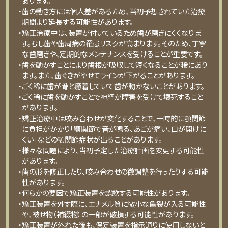
あります。
・⻭の動き⽅には個⼈差があるため、当初予想されていた治療
期間より延⻑する可能性があります。
・矯正治療中は、装置が付いているため⻭が磨きにくくなりま
す。むし⻭や⻭周病の罹患リスクが⾼まります。そのため、丁寧
な⻭磨きや、定期的なメンテナンスを受けることが重要です。
・⻭を動かすことにより⻭根が吸収して短くなることが稀にあり
ます。また、⻭ぐきがやせてラインが下がることがあります。
・ごく稀に⻭が⾻と癒着していて⻭が動かないことがあります。
・ごく稀に⻭を動かすことで神経が障害を受けて壊死すること
があります。
・矯正治療中は咬み合わせが変化することで、⼀時的に顎関節
に負担がかかり「顎関節で⾳が鳴る、あごが痛い、⼝が開けに
くい」などの顎関節症状が出ることがあります。
・様々な問題により、当初予定した治療計画を変更する可能性
があります。
・⻭の形を修正したり、咬み合わせの微調整を⾏ったりする可能
性があります。
・何らかの要因で矯正装置を誤飲する可能性があります。
・矯正装置を外す際に、エナメル質に微⼩な⻲裂が⼊る可能性
や、被せ物（補綴物）の⼀部が破損する可能性があります。
・矯正装置が外れた後も、保定装置を指⽰通りに使⽤しないと