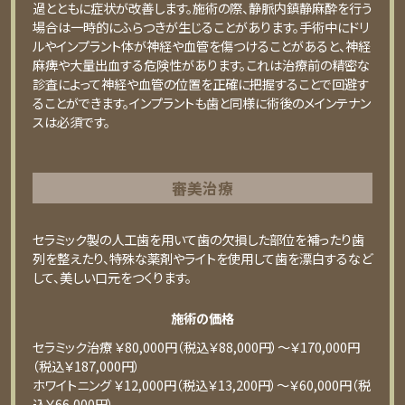
過とともに症状が改善します。施術の際、静脈内鎮静麻酔を行う
場合は一時的にふらつきが生じることがあります。手術中にドリ
ルやインプラント体が神経や血管を傷つけることがあると、神経
麻痺や大量出血する危険性があります。これは治療前の精密な
診査によって神経や血管の位置を正確に把握することで回避す
ることができます。インプラントも歯と同様に術後のメインテナン
スは必須です。
審美治療
セラミック製の⼈⼯⻭を⽤いて⻭の⽋損した部位を補ったり⻭
列を整えたり、特殊な薬剤やライトを使⽤して⻭を漂⽩するなど
して、美しい⼝元をつくります。
施術の価格
セラミック治療 ￥80,000円（税込￥88,000円）〜￥170,000円
（税込￥187,000円）
ホワイトニング ￥12,000円（税込￥13,200円）〜￥60,000円（税
込￥66,000円）