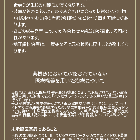
後戻りが⽣じる可能性が⾼くなります。
・装置が外れた後、現在の咬み合わせに合った状態のかぶせ物
（補綴物）やむし⻭の治療（修復物）などをやり直す可能性があ
ります。
・あごの成⻑発育によってかみ合わせや⻭並びが変化する可能
性があります。
・矯正⻭科治療は、⼀度始めると元の状態に戻すことが難しくな
ります。
薬機法において承認されていない
医療機器を用いた治療について
当院では、医薬品医療機器等法（薬機法）において承認されていない医療
機器を用いた治療 である「インビザライン・システムを用いた矯正治療」を
行っています。
未承認医薬品・医療機器（以下、「未承認医薬品等」とする）について、当サ
イト内で治療法等を記載するため、厚生労働省が定める医療広告ガイドラ
インに従い、「未承認医薬品等であること」「入手経路等」「国内の承認医薬
品等の有無」「諸外国における安全性等に係る情報」について掲載いたし
ます。
未承認医薬品であること
当院の歯列矯正にて使用しているマウスピース型カスタムメイド矯正装置
（インビザライン®）は、海外の工場で製作されるため、薬機法における医