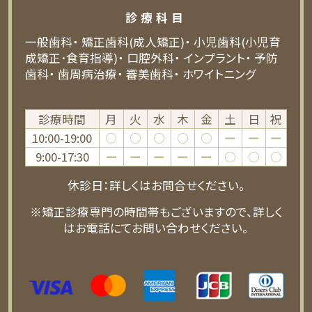
診療科目
一般歯科
矯正歯科(成人矯正)
小児歯科(小児育
成矯正･食育指導)
口腔外科
インプラント
予防
歯科
歯周病治療
審美歯科
ホワイトニング
診療時間
月
火
水
木
金
土
日
祝
10:00-19:00
○
○
○
○
○
ー
ー
ー
9:00-17:30
ー
ー
ー
ー
ー
○
○
○
休診日：詳しくはお問合せください。
※矯正診療専門の時間帯もございますので、詳しく
はお電話にてお問い合わせください。