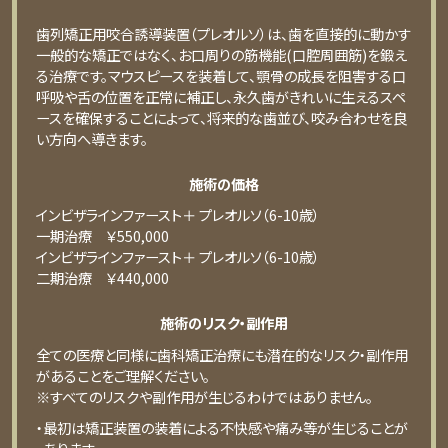
歯列矯正用咬合誘導装置（プレオルソ）は、歯を直接的に動かす
一般的な矯正ではなく、お口周りの筋機能(口腔周囲筋)を鍛え
る治療です。マウスピースを装着して、顎骨の成長を阻害する口
呼吸や舌の位置を正常に補正し、永久歯がきれいに生えるスペ
ースを確保することによって、将来的な歯並び、咬み合わせを良
い方向へ導きます。
施術の価格
インビザラインファースト＋ プレオルソ（6-10歳）
⼀期治療 ￥550,000
インビザラインファースト＋ プレオルソ（6-10歳）
⼆期治療 ￥440,000
施術のリスク・副作用
全ての医療と同様に歯科矯正治療にも潜在的なリスク・副作用
があることをご理解ください。
※すべてのリスクや副作用が生じるわけではありません。
・最初は矯正装置の装着による不快感や痛み等が⽣じることが