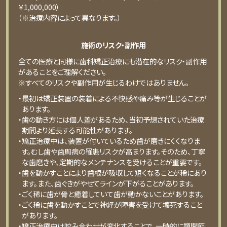
￥1,000,000）
（※治療内容によって異なります。）
施術のリスク・副作用
全ての医療と同様に歯科矯正治療にも潜在的なリスク・副作用
があることをご理解ください。
※すべてのリスクや副作用が生じるわけではありません。
・最初は矯正装置の装着による不快感や痛み等が生じることが
あります。
・歯の動き方には個人差があるため、当初予想されていた治療
期間より延長する可能性があります。
・矯正治療中は、装置が付いているため歯が磨きにくくなりま
す。むし歯や歯周病の罹患リスクが高まります。そのため、丁寧
な歯磨きや、定期的なメンテナンスを受けることが重要です。
・歯を動かすことにより歯根が吸収して短くなることが稀にあり
ます。また、歯ぐきがやせてラインが下がることがあります。
・ごく稀に歯が骨と癒着していて歯が動かないことがあります。
・ごく稀に歯を動かすことで神経が障害を受けて壊死すること
があります。
・矯正治療中は咬み合わせが変化することで、一時的に顎関節