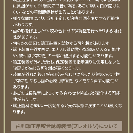
に負担がかかり「顎関節で音が鳴る、あごが痛い、口が開けに
くい」などの顎関節症状が出ることがあります。
・様々な問題により、当初予定した治療計画を変更する可能性
があります。
・歯の形を修正したり、咬み合わせの微調整を行ったりする可能
性があります。
・何らかの要因で矯正装置を誤飲する可能性があります。
・矯正装置を外す際に、エナメル質に微小な亀裂が入る可能性
や、被せ物（補綴物）の一部が破損する可能性があります。
・矯正装置が外れた後も、保定装置を指示通りに使用しないと
後戻りが生じる可能性が高くなります。
・装置が外れた後、現在の咬み合わせに合った状態のかぶせ物
（補綴物）やむし歯の治療 （修復物）などをやり直す可能性が
あります。
・あごの成長発育によってかみ合わせや歯並びが変化する可能
性があります。
・矯正歯科治療は、一度始めると元の状態に戻すことが難しくな
ります。
⻭列矯正⽤咬合誘導装置(プレオルソ)について