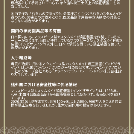
療機器として承認されておらず、また歯科技工士法上の矯正装置にも該
当しません。
国内で作製されるものであっても、患者様ごとにつくられるカスタムメイド
品のため、薬機法の対象外となり、医薬品副作用被害救済制度の対象と
ならない場合があります。
国内の承認医薬品等の有無
日本国内にも、マウスピース型カスタムメイド矯正装置を作製しているメ
ーカーがあります。当院が使用しているマウスピース型カスタムメイド矯正
装置（インビザライン®）以外に、日本で承認を得ている矯正装置を使った
治療法があります。
入手経路等
当院が治療に用いるマウスピース型カスタムメイド矯正装置（インビザラ
イン®）は、米国アライン・テクノロジー社の製品です。アライン・テクノロジ
ー社のグループ会社である「アライン・テクノロジー・ジャパン株式会社」よ
り入手しています。
諸外国における安全性等に係る情報
マウスピース型カスタムメイド矯正装置（インビザライン®）は、1998年に
FDA（米国食品医薬品局）から医療機器として認証され、販売認可を受け
ています。
2020年10月現在までで、世界100ヶ国以上の国々、900万人をこえる患者
様が矯正治療を行いましたが、重大な副作用の報告はありません。