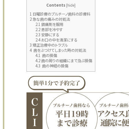
Contents
[
hide
]
1
日曜診療のプルチーノ歯科の診療科
2
急な歯の痛みの対処法
2.1
鎮痛剤を服用
2.2
患部を冷やす
2.3
安静にする
2.4
お口の中を清潔にする
3
矯正治療中のトラブル
4
歯をぶつけてしまった時の対処法
4.1
歯の損傷
4.2
歯の周りの組織にまで及ぶ損傷
4.3
歯の神経の損傷