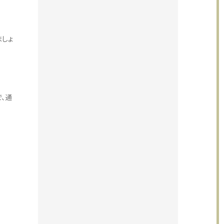
ましょ
、通