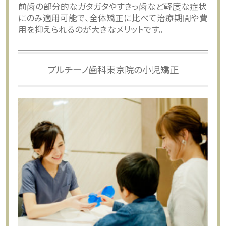
前歯の部分的なガタガタやすきっ歯など軽度な症状
にのみ適用可能で、全体矯正に比べて治療期間や費
用を抑えられるのが大きなメリットです。
プルチーノ歯科東京院の小児矯正