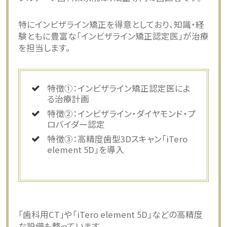
特にインビザライン矯正を得意としており、知識・経
験ともに豊富な「インビザライン矯正認定医」が治療
を担当します。
特徴①：インビザライン矯正認定医によ
る治療計画
特徴②：インビザライン・ダイヤモンド・プ
ロバイダー認定
特徴③：高精度歯型3Dスキャン「iTero
element 5D」を導入
「歯科用CT」や「iTero element 5D」などの高精度
な設備も整っています。