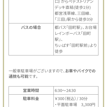
口）からペデストリアン
デッキ直結(徒歩1分)
都営浅草線、三田線、
「三田」駅から徒歩3分
バスの場合
都バス「田町駅」、お台場
レインボーバス「田町
駅」、
ちぃばす「田町駅前」より
徒歩
一般車駐車場がございますので、
お車やバイクでの
通院も可能
です。
営業時間
6:30～24:30
駐車料金
￥300（税込）/ 30分
・平面駐車場 3,300円