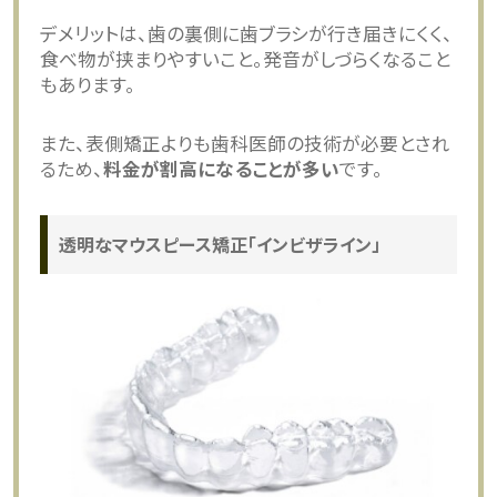
デメリットは、歯の裏側に歯ブラシが行き届きにくく、
食べ物が挟まりやすいこと。発音がしづらくなること
もあります。
また、表側矯正よりも歯科医師の技術が必要とされ
るため、
料金が割高になることが多い
です。
透明なマウスピース矯正「インビザライン」