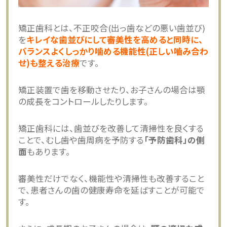
矯正歯科とは、不正咬合(出っ歯などの悪い歯並び)
を
キレイな歯並びにして審美性を高めると同時に、
バランスよくしっかり噛める機能性(正しい嚙み合わ
せ)も整える治療
です。
矯正装置で歯を移動させたり、お子さんの場合は顎
の成長をコントロールしたりします。
矯正歯科には、歯並びを改善して清掃性を良くする
ことで、むし歯や歯周病を予防する
「予防歯科」の側
面
もあります。
審美性だけでなく、機能性や清掃性も改善すること
で、患者さんの歯の健康寿命を延ばすことが可能で
す。