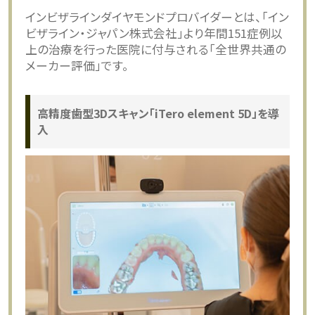
インビザラインダイヤモンドプロバイダーとは、「イン
ビザライン・ジャパン株式会社」より年間151症例以
上の治療を行った医院に付与される「全世界共通の
メーカー評価」です。
高精度歯型3Dスキャン「iTero element 5D」を導
入