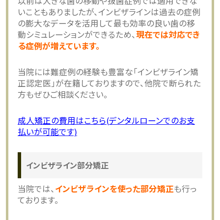
以前は大きな歯の移動や抜歯症例では適用できな
いこともありましたが、インビザラインは過去の症例
の膨大なデータを活用して最も効率の良い歯の移
動シミュレーションができるため、
現在では対応でき
る症例が増えています。
当院には難症例の経験も豊富な「インビザライン矯
正認定医」が在籍しておりますので、他院で断られた
方もぜひご相談ください。
成人矯正の費用はこちら(デンタルローンでのお支
払いが可能です)
インビザライン部分矯正
当院では、
インビザラインを使った部分矯正
も行っ
ております。