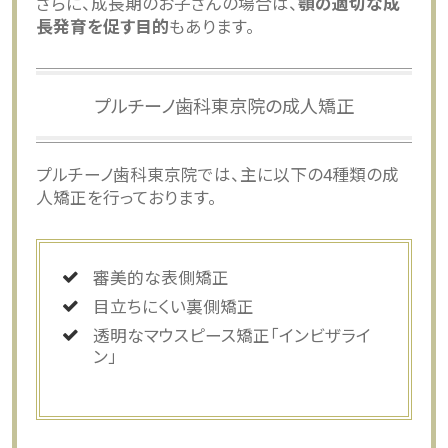
さらに、成長期のお子さんの場合は、
顎の適切な成
長発育を促す目的
もあります。
プルチーノ歯科東京院の成人矯正
プルチーノ歯科東京院では、主に以下の4種類の成
人矯正を行っております。
審美的な表側矯正
目立ちにくい裏側矯正
透明なマウスピース矯正「インビザライ
ン」