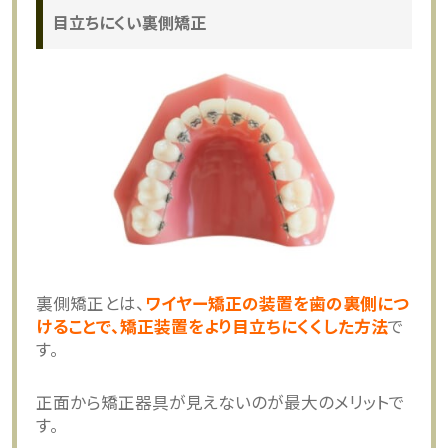
目立ちにくい裏側矯正
裏側矯正とは、
ワイヤー矯正の装置を歯の裏側につ
けることで、矯正装置をより目立ちにくくした方法
で
す。
正面から矯正器具が見えないのが最大のメリットで
す。