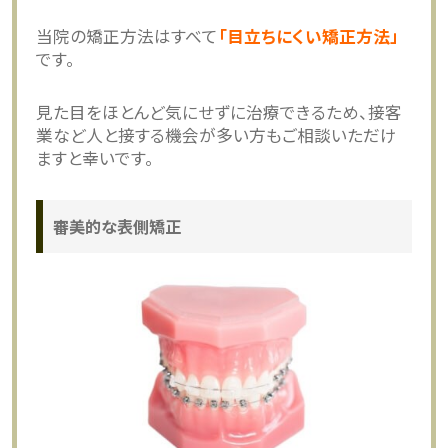
当院の矯正方法はすべて
「目立ちにくい矯正方法」
です。
見た目をほとんど気にせずに治療できるため、接客
業など人と接する機会が多い方もご相談いただけ
ますと幸いです。
審美的な表側矯正