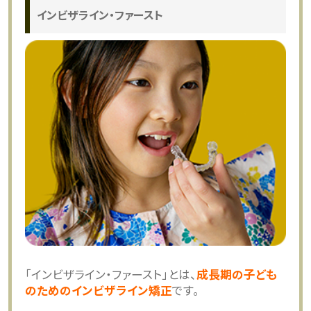
インビザライン・ファースト
「インビザライン・ファースト」とは、
成長期の子ども
のためのインビザライン矯正
です。