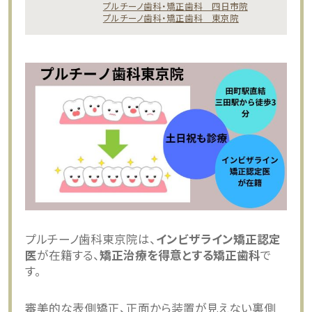
プルチーノ歯科・矯正歯科 四日市院
プルチーノ歯科・矯正歯科 東京院
プルチーノ歯科東京院は、
インビザライン矯正認定
医
が在籍する、
矯正治療を得意とする矯正歯科
で
す。
審美的な表側矯正、正面から装置が見えない裏側