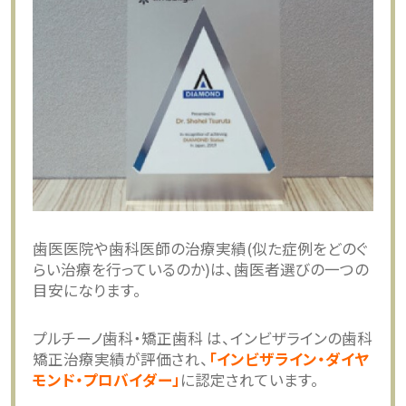
歯医医院や歯科医師の治療実績(似た症例をどのぐ
らい治療を行っているのか)は、歯医者選びの一つの
目安になります。
プルチーノ歯科・矯正歯科 は、インビザラインの歯科
矯正治療実績が評価され、
「インビザライン・ダイヤ
モンド・プロバイダー」
に認定されています。