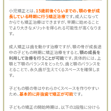
小児矯正とは、
15歳前後ぐらいまでの、顎の骨が成
長している時期に行う矯正治療
です。成人になって
からでも矯正治療はできますが、早期に始めること
でより大きなメリットを得られる可能性が高くなりま
す。
成人矯正は歯を動かす治療ですが、顎の骨が成長途
中の子どもの時期に矯正治療をすると、
顎の成長を
利用して治療を行うことが可能
です。具体的には、上
顎と下顎のバランスをとったり、歯と顎のバランスを
とることで、永久歯が生えてくるスペースを確保しま
す。
子どもの顎の骨はやわらかくスペースを作りやすい
ため、
基本的に非抜歯で矯正が可能
です。
子どもの矯正の開始時期は、以下の2段階に分けら