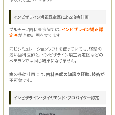
インビザライン矯正認定医による治療計画
プルチーノ歯科東京院では、
インビザライン矯正認
定医
が治療計画を立てます。
同じシミュレーションソフトを使っていても、経験の
浅い歯科医師と、インビザライン矯正認定医などの
ベテランでは同じ結果になりません。
歯の移動計画には、
歯科医師の知識や経験、技術が
不可欠
です。
インビザライン・ダイヤモンド・プロバイダー認定