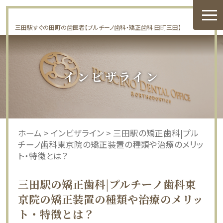
三田駅すぐの田町の歯医者【プルチーノ歯科・矯正歯科 田町三田】
インビザライン
ホーム
>
インビザライン
>
三田駅の矯正歯科|プル
チーノ歯科東京院の矯正装置の種類や治療のメリッ
ト・特徴とは？
三田駅の矯正歯科|プルチーノ歯科東
京院の矯正装置の種類や治療のメリッ
ト・特徴とは？