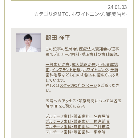
24.01.03
カテゴリ:
PMTC
ホワイトニング
審美歯科
鶴田 祥平
この記事の監修者。医療法人鸞翔会の理事
長でプルチーノ歯科・矯正歯科の歯科医師。
一般歯科治療
、
成人矯正治療
、
小児育成矯
正
、
インプラント治療
、
ホワイトニング
、
予防
歯科治療
などお口のお悩みに幅広くお応え
しています。
詳しくは
スタッフ紹介のページ
をご覧くださ
い。
医院へのアクセス・診療時間については各医
院のHPをご覧ください。
プルチーノ歯科・矯正歯科 名古屋院
プルチーノ歯科・矯正歯科 神宮前院
プルチーノ歯科・矯正歯科 四日市院
プルチーノ歯科・矯正歯科 東京院