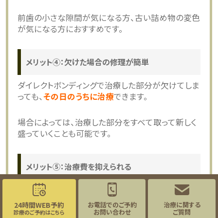
前歯の小さな隙間が気になる方、古い詰め物の変色
が気になる方におすすめです。
メリット④：欠けた場合の修理が簡単
ダイレクトボンディングで治療した部分が欠けてしま
っても、
その日のうちに治療
できます。
場合によっては、治療した部分をすべて取って新しく
盛っていくことも可能です。
メリット⑤：治療費を抑えられる
セラミック治療などほかの審美治療と比べて、
費用
を抑えて治療することができます。
24時間WEB予約
お電話でのご予約
治療に関する
お問い合わせ
ご質問
診療のご予約はこちら