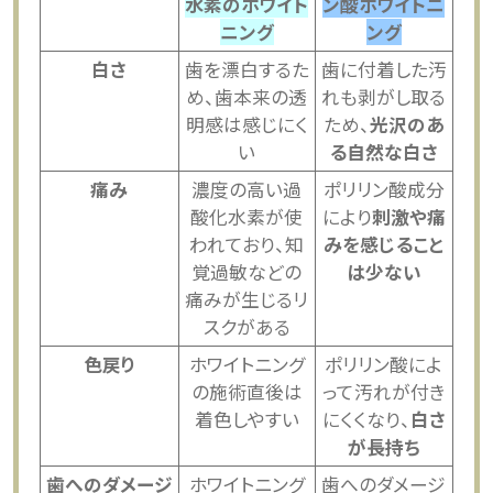
水素のホワイト
ン酸ホワイトニ
ニング
ング
白さ
歯を漂白するた
歯に付着した汚
め、歯本来の透
れも剥がし取る
明感は感じにく
ため、
光沢のあ
い
る自然な白さ
痛み
濃度の高い過
ポリリン酸成分
酸化水素が使
により
刺激や痛
われており、知
みを感じること
覚過敏などの
は少ない
痛みが生じるリ
スクがある
色戻り
ホワイトニング
ポリリン酸によ
の施術直後は
って汚れが付き
着色しやすい
にくくなり、
白さ
が長持ち
歯へのダメージ
ホワイトニング
歯へのダメージ