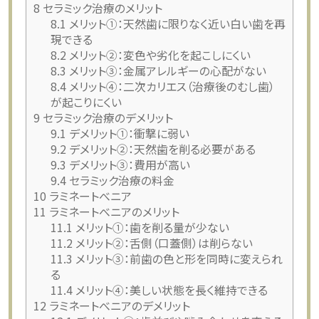
8
セラミック治療のメリット
8.1
メリット①：天然歯に限りなく近い白い歯を再
現できる
8.2
メリット②：変色や劣化を起こしにくい
8.3
メリット③：金属アレルギーの心配がない
8.4
メリット④：二次カリエス（治療後のむし歯）
が起こりにくい
9
セラミック治療のデメリット
9.1
デメリット①：衝撃に弱い
9.2
デメリット②：天然歯を削る必要がある
9.3
デメリット③：費用が高い
9.4
セラミック治療の料金
10
ラミネートべニア
11
ラミネートべニアのメリット
11.1
メリット①：歯を削る量が少ない
11.2
メリット②：舌側（口蓋側）は削らない
11.3
メリット③：前歯の色と形を同時に変えられ
る
11.4
メリット④：美しい状態を長く維持できる
12
ラミネートべニアのデメリット