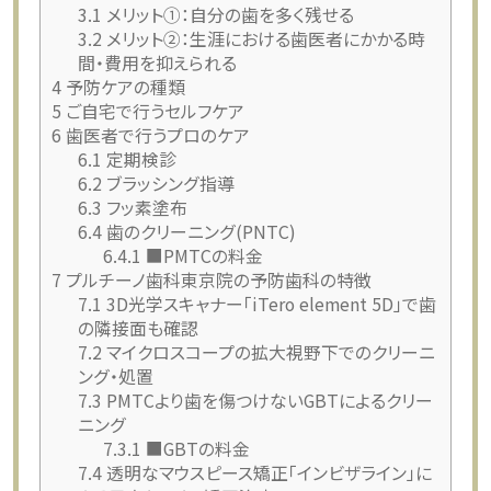
3.1
メリット①：自分の歯を多く残せる
3.2
メリット②：生涯における歯医者にかかる時
間・費用を抑えられる
4
予防ケアの種類
5
ご自宅で行うセルフケア
6
歯医者で行うプロのケア
6.1
定期検診
6.2
ブラッシング指導
6.3
フッ素塗布
6.4
歯のクリーニング(PNTC)
6.4.1
■PMTCの料金
7
プルチーノ歯科東京院の予防歯科の特徴
7.1
3D光学スキャナー「iTero element 5D」で歯
の隣接面も確認
7.2
マイクロスコープの拡大視野下でのクリーニ
ング・処置
7.3
PMTCより歯を傷つけないGBTによるクリー
ニング
7.3.1
■GBTの料金
7.4
透明なマウスピース矯正「インビザライン」に