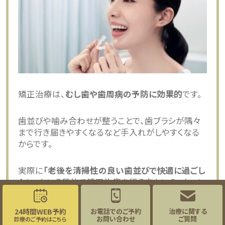
矯正治療は、
むし歯や歯周病の予防に効果的
です。
歯並びや噛み合わせが整うことで、歯ブラシが隅々
まで行き届きやすくなるなど手入れがしやすくなる
からです。
実際に
「老後を清掃性の良い歯並びで快適に過ごし
たい」
という目的で矯正治療を行う方もいらっしゃい
ます。
24時間WEB予約
お電話でのご予約
治療に関する
お問い合わせ
ご質問
当院では、透明なマウスピース矯正
「インビザライ
診療のご予約はこちら