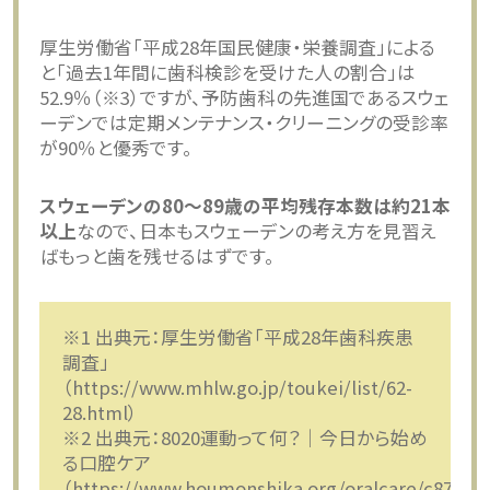
厚生労働省「平成28年国民健康・栄養調査」による
と「過去1年間に歯科検診を受けた人の割合」は
52.9％（※3）ですが、予防歯科の先進国であるスウェ
ーデンでは定期メンテナンス・クリーニングの受診率
が90％と優秀です。
スウェーデンの80～89歳の平均残存本数は約21本
以上
なので、日本もスウェーデンの考え方を見習え
ばもっと歯を残せるはずです。
※1 出典元：厚生労働省「平成28年歯科疾患
調査」
（https://www.mhlw.go.jp/toukei/list/62-
28.html）
※2 出典元：8020運動って何？｜今日から始め
る口腔ケア
（https://www.houmonshika.org/oralcare/c87/）