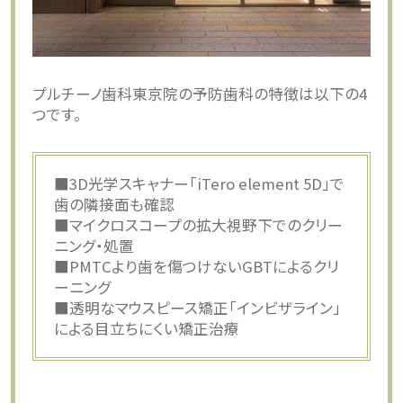
プルチーノ歯科東京院の予防歯科の特徴は以下の4
つです。
■3D光学スキャナー「iTero element 5D」で
歯の隣接面も確認
■マイクロスコープの拡大視野下でのクリー
ニング・処置
■PMTCより歯を傷つけないGBTによるクリ
ーニング
■透明なマウスピース矯正「インビザライン」
による目立ちにくい矯正治療