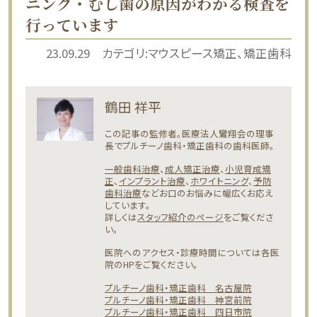
ニング・むし歯の原因がわかる検査を
行っています
23.09.29
カテゴリ:
マウスピース矯正
矯正歯科
鶴田 祥平
この記事の監修者。医療法人鸞翔会の理事
長でプルチーノ歯科・矯正歯科の歯科医師。
一般歯科治療
、
成人矯正治療
、
小児育成矯
正
、
インプラント治療
、
ホワイトニング
、
予防
歯科治療
などお口のお悩みに幅広くお応え
しています。
詳しくは
スタッフ紹介のページ
をご覧くださ
い。
医院へのアクセス・診療時間については各医
院のHPをご覧ください。
プルチーノ歯科・矯正歯科 名古屋院
プルチーノ歯科・矯正歯科 神宮前院
プルチーノ歯科・矯正歯科 四日市院