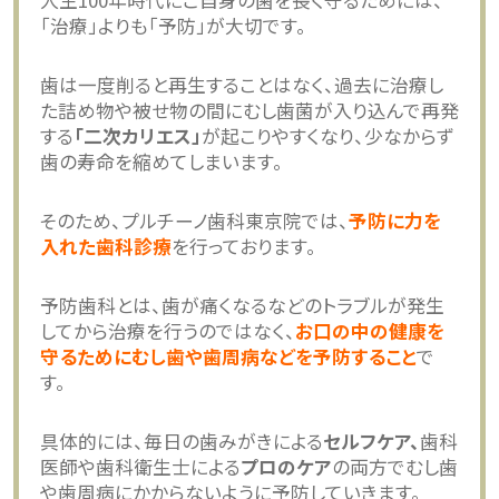
「治療」よりも「予防」が大切です。
歯は一度削ると再生することはなく、過去に治療し
た詰め物や被せ物の間にむし歯菌が入り込んで再発
する
「二次カリエス」
が起こりやすくなり、少なからず
歯の寿命を縮めてしまいます。
そのため、プルチーノ歯科東京院では、
予防に力を
入れた歯科診療
を行っております。
予防歯科とは、歯が痛くなるなどのトラブルが発生
してから治療を行うのではなく、
お口の中の健康を
守るためにむし歯や歯周病などを予防すること
で
す。
具体的には、毎日の歯みがきによる
セルフケア、
歯科
医師や歯科衛生士による
プロのケア
の両方でむし歯
や歯周病にかからないように予防していきます。